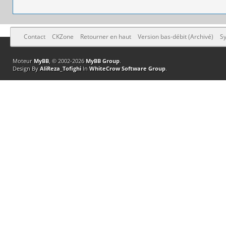
Contact
CKZone
Retourner en haut
Version bas-débit (Archivé)
Sy
Moteur
MyBB
, © 2002-2026
MyBB Group
.
Design By
AliReza_Tofighi
In
WhiteCrow Software Group
.