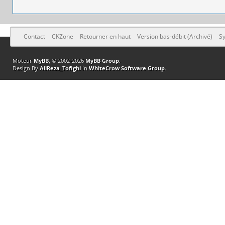
Contact
CKZone
Retourner en haut
Version bas-débit (Archivé)
Sy
Moteur
MyBB
, © 2002-2026
MyBB Group
.
Design By
AliReza_Tofighi
In
WhiteCrow Software Group
.