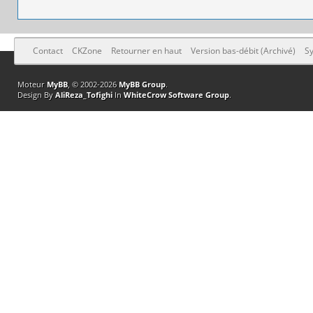
Contact
CKZone
Retourner en haut
Version bas-débit (Archivé)
Sy
Moteur
MyBB
, © 2002-2026
MyBB Group
.
Design By
AliReza_Tofighi
In
WhiteCrow Software Group
.