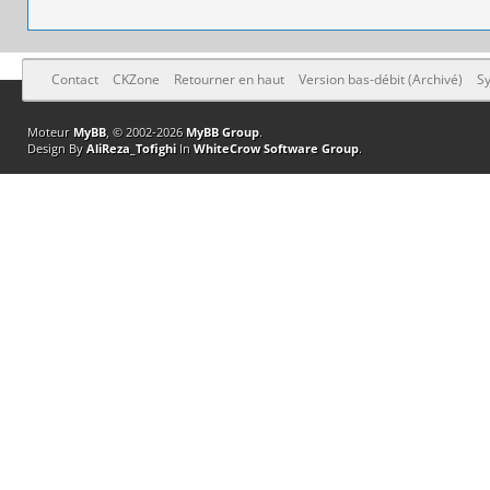
Contact
CKZone
Retourner en haut
Version bas-débit (Archivé)
Sy
Moteur
MyBB
, © 2002-2026
MyBB Group
.
Design By
AliReza_Tofighi
In
WhiteCrow Software Group
.