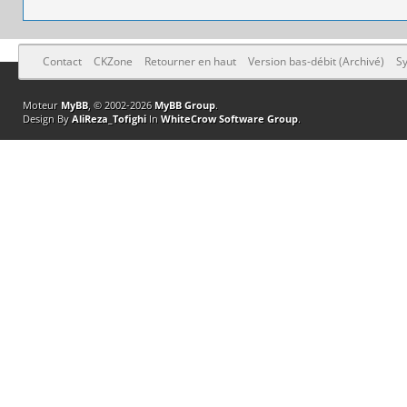
Contact
CKZone
Retourner en haut
Version bas-débit (Archivé)
Sy
Moteur
MyBB
, © 2002-2026
MyBB Group
.
Design By
AliReza_Tofighi
In
WhiteCrow Software Group
.