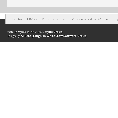
Contact
CKZone
Retourner en haut
Version bas-débit (Archivé)
Sy
Moteur
MyBB
, © 2002-2026
MyBB Group
.
Design By
AliReza_Tofighi
In
WhiteCrow Software Group
.