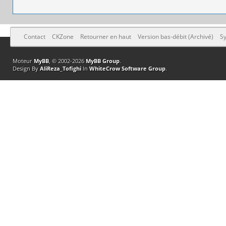
Contact
CKZone
Retourner en haut
Version bas-débit (Archivé)
Sy
Moteur
MyBB
, © 2002-2026
MyBB Group
.
Design By
AliReza_Tofighi
In
WhiteCrow Software Group
.