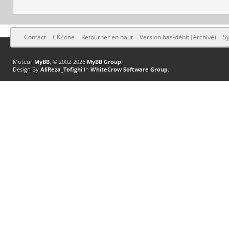
Contact
CKZone
Retourner en haut
Version bas-débit (Archivé)
Sy
Moteur
MyBB
, © 2002-2026
MyBB Group
.
Design By
AliReza_Tofighi
In
WhiteCrow Software Group
.