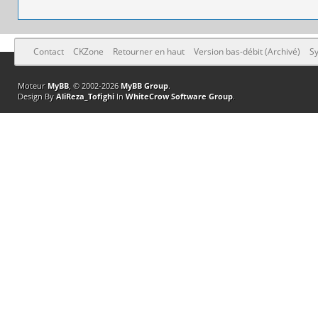
Contact
CKZone
Retourner en haut
Version bas-débit (Archivé)
Sy
Moteur
MyBB
, © 2002-2026
MyBB Group
.
Design By
AliReza_Tofighi
In
WhiteCrow Software Group
.