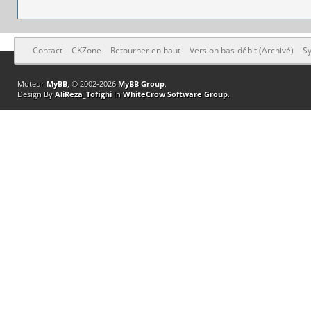
Contact
CKZone
Retourner en haut
Version bas-débit (Archivé)
Sy
Moteur
MyBB
, © 2002-2026
MyBB Group
.
Design By
AliReza_Tofighi
In
WhiteCrow Software Group
.