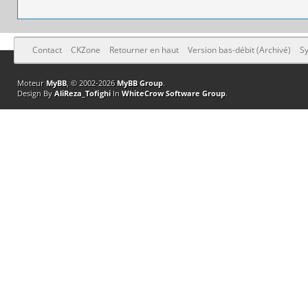
Contact
CKZone
Retourner en haut
Version bas-débit (Archivé)
Sy
Moteur
MyBB
, © 2002-2026
MyBB Group
.
Design By
AliReza_Tofighi
In
WhiteCrow Software Group
.