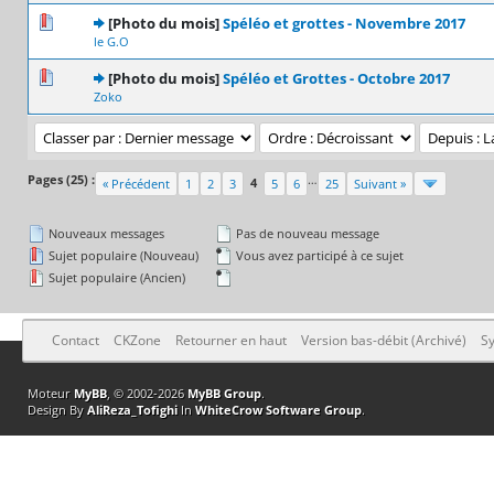
0 Votes - 0 sur 5 en moyenne
1
2
3
4
5
[Photo du mois]
Spéléo et grottes - Novembre 2017
le G.O
0 Votes - 0 sur 5 en moyenne
1
2
3
4
5
[Photo du mois]
Spéléo et Grottes - Octobre 2017
Zoko
Pages (25) :
…
4
« Précédent
1
2
3
5
6
25
Suivant »
Nouveaux messages
Pas de nouveau message
Sujet populaire (Nouveau)
Vous avez participé à ce sujet
Sujet populaire (Ancien)
Contact
CKZone
Retourner en haut
Version bas-débit (Archivé)
Sy
Moteur
MyBB
, © 2002-2026
MyBB Group
.
Design By
AliReza_Tofighi
In
WhiteCrow Software Group
.