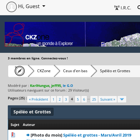
Hi, Guest
I.R.C.
3 membres en ligne. Connectez-vous !
CKZone
Ceux d'en bas
Spéléo et Grottes
Modéré par :
KarlHungus
,
jeff95
,
le G.O
Utilisateurs naviguant sur ce forum : 29 Visiteur(s)
Pages (25) :
…
4
« Précédent
1
2
3
5
6
25
Suivant »
Spéléo et Grottes
Sujet
/
Auteur
0 Votes - 0 sur 5 en moyenne
1
2
3
4
5
[Photo du mois]
Spéléo et grottes - Mars/Avril 2019