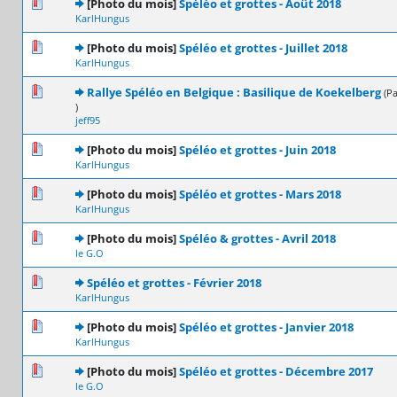
0 Votes - 0 sur 5 en moyenne
1
2
3
4
5
[Photo du mois]
Spéléo et grottes - Août 2018
KarlHungus
0 Votes - 0 sur 5 en moyenne
1
2
3
4
5
[Photo du mois]
Spéléo et grottes - Juillet 2018
KarlHungus
0 Votes - 0 sur 5 en moyenne
1
2
3
4
5
Rallye Spéléo en Belgique : Basilique de Koekelberg
(P
)
jeff95
0 Votes - 0 sur 5 en moyenne
1
2
3
4
5
[Photo du mois]
Spéléo et grottes - Juin 2018
KarlHungus
0 Votes - 0 sur 5 en moyenne
1
2
3
4
5
[Photo du mois]
Spéléo et grottes - Mars 2018
KarlHungus
0 Votes - 0 sur 5 en moyenne
1
2
3
4
5
[Photo du mois]
Spéléo & grottes - Avril 2018
le G.O
0 Votes - 0 sur 5 en moyenne
1
2
3
4
5
Spéléo et grottes - Février 2018
KarlHungus
0 Votes - 0 sur 5 en moyenne
1
2
3
4
5
[Photo du mois]
Spéléo et grottes - Janvier 2018
KarlHungus
0 Votes - 0 sur 5 en moyenne
1
2
3
4
5
[Photo du mois]
Spéléo et grottes - Décembre 2017
le G.O