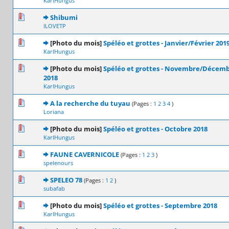
KarlHungus
0 Votes - 0 sur 5 en moyenne
1
2
3
4
5
Shibumi
ILOVETP
0 Votes - 0 sur 5 en moyenne
1
2
3
4
5
[Photo du mois]
Spéléo et grottes - Janvier/Février 201
KarlHungus
0 Votes - 0 sur 5 en moyenne
1
2
3
4
5
[Photo du mois]
Spéléo et grottes - Novembre/Décem
2018
KarlHungus
0 Votes - 0 sur 5 en moyenne
1
2
3
4
5
A la recherche du tuyau
(Pages :
1
2
3
4
)
Loriana
0 Votes - 0 sur 5 en moyenne
1
2
3
4
5
[Photo du mois]
Spéléo et grottes - Octobre 2018
KarlHungus
0 Votes - 0 sur 5 en moyenne
1
2
3
4
5
FAUNE CAVERNICOLE
(Pages :
1
2
3
)
spelenours
0 Votes - 0 sur 5 en moyenne
1
2
3
4
5
SPELEO 78
(Pages :
1
2
)
subafab
0 Votes - 0 sur 5 en moyenne
1
2
3
4
5
[Photo du mois]
Spéléo et grottes - Septembre 2018
KarlHungus