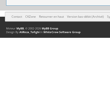
Contact
CKZone
Retourner en haut
Version bas-débit (Archivé)
Sy
Moteur
MyBB
, © 2002-2026
MyBB Group
.
Design By
AliReza_Tofighi
In
WhiteCrow Software Group
.