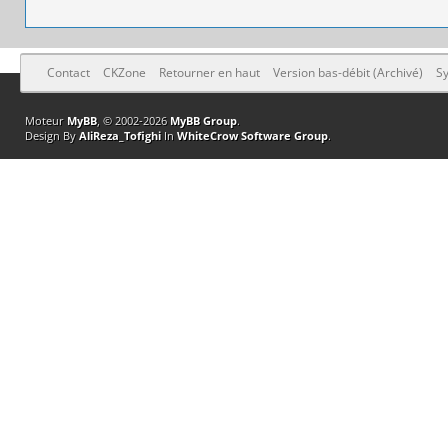
Contact
CKZone
Retourner en haut
Version bas-débit (Archivé)
Sy
Moteur
MyBB
, © 2002-2026
MyBB Group
.
Design By
AliReza_Tofighi
In
WhiteCrow Software Group
.