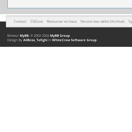
Contact
CKZone
Retourner en haut
Version bas-débit (Archivé)
Sy
Moteur
MyBB
, © 2002-2026
MyBB Group
.
Design By
AliReza_Tofighi
In
WhiteCrow Software Group
.