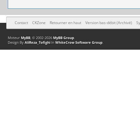
Contact
CKZone
Retourner en haut
Version bas-débit (Archivé)
Sy
Moteur
MyBB
, © 2002-2026
MyBB Group
.
Design By
AliReza_Tofighi
In
WhiteCrow Software Group
.