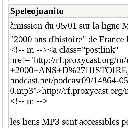
Speleojuanito
àmission du 05/01 sur la ligne
"2000 ans d'histoire" de France I
<!-- m --><a class="postlink"
href="http://rf.proxycast.org/
+2000+ANS+D%27HISTOIRE_1486
podcast.net/podcast09/14864-
0.mp3">http://rf.proxycast.org
<!-- m -->
les liens MP3 sont accessibles p