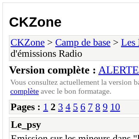
CKZone
CKZone
>
Camp de base
>
Les
d'émissions Radio
Version complète :
ALERTE !
Vous consultez actuellement la version 
complète
avec le bon formatage.
Pages :
1
2
3
4
5
6
7
8
9
10
Le_psy
Emission sur les mineurs dans "l