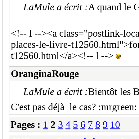
LaMule a écrit :
A quand le G
<!-- l --><a class="postlink-loc
places-le-livre-t12560.html">fo
t12560.html</a><!-- l -->
OranginaRouge
LaMule a écrit :
Bientôt les 
C'est pas déjà le cas? :mrgreen:
Pages :
1
2
3
4
5
6
7
8
9
10