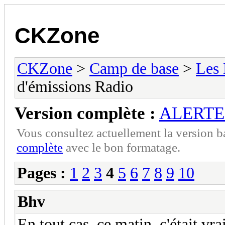
CKZone
CKZone
>
Camp de base
>
Les
d'émissions Radio
Version complète :
ALERTE !
Vous consultez actuellement la version 
complète
avec le bon formatage.
Pages :
1
2
3
4
5
6
7
8
9
10
Bhv
En tout cas, ce matin, c'était v