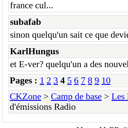
france cul...
subafab
sinon quelqu'un sait ce que de
KarlHungus
et E-ver? quelqu'un a des nouve
Pages :
1
2
3
4
5
6
7
8
9
10
CKZone
>
Camp de base
>
Les
d'émissions Radio