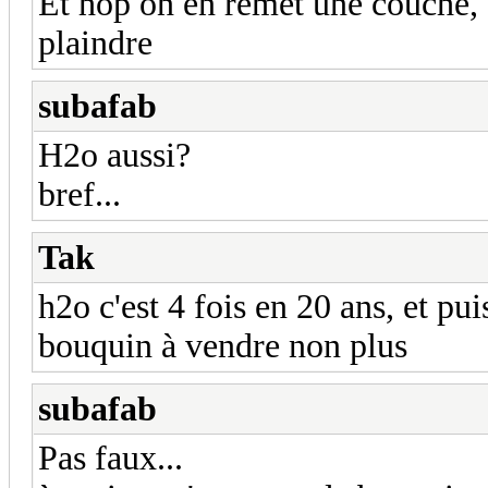
Et hop on en remet une couche, 
plaindre
subafab
H2o aussi?
bref...
Tak
h2o c'est 4 fois en 20 ans, et puis
bouquin à vendre non plus
subafab
Pas faux...