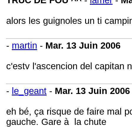
TRUC DE FOU ^^
-
lamer
-
Ma
alors les guignoles un ti campi
-
martin
-
Mar. 13 Juin 2006
c'estv l'ascencion del capitan 
-
le_geant
-
Mar. 13 Juin 2006
eh bé, ça risque de faire mal po
gauche. Gare à la chute