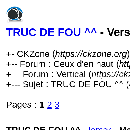
TRUC DE FOU ^^
- Ver
+- CKZone (
https://ckzone.org
)
+-- Forum : Ceux d'en haut (
ht
+--- Forum : Vertical (
https://c
+--- Sujet : TRUC DE FOU ^^ (
Pages :
1
2
3