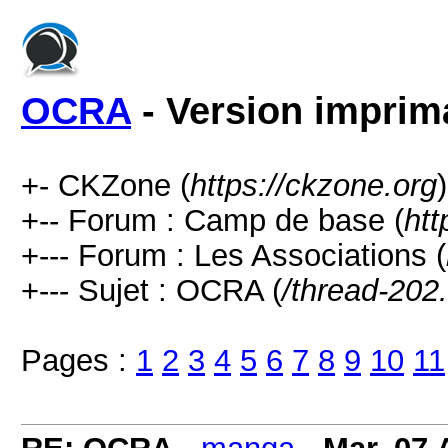
OCRA
- Version imprim
+- CKZone (
https://ckzone.org
)
+-- Forum : Camp de base (
htt
+--- Forum : Les Associations (
+--- Sujet : OCRA (
/thread-202
Pages :
1
2
3
4
5
6
7
8
9
10
11