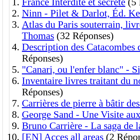
France Interdite et secrète
(5 
Ninn - Pilet & Darlot, Éd. K
Atlas du Paris souterrain, liv
Thomas
(32 Réponses)
Description des Catacombes d
Réponses)
"Canari, ou l'enfer blanc" - S
Inventaire livres traitant du 
Réponses)
Carrières de pierre à bâtir de
George Sand - Une Visite au
Bruno Carrière - La saga de l
[EN] Acces all areas
(2 Répon