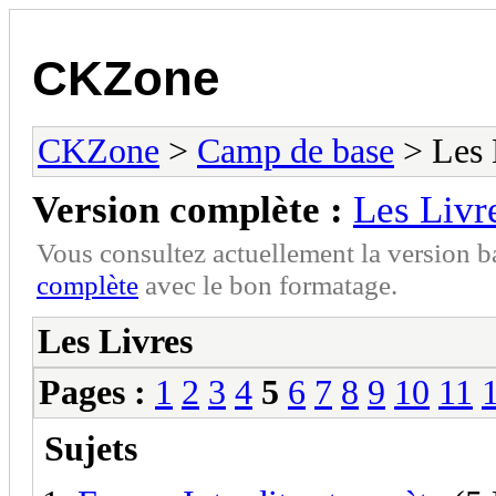
CKZone
CKZone
>
Camp de base
> Les 
Version complète :
Les Livr
Vous consultez actuellement la version 
complète
avec le bon formatage.
Les Livres
Pages :
1
2
3
4
5
6
7
8
9
10
11
Sujets