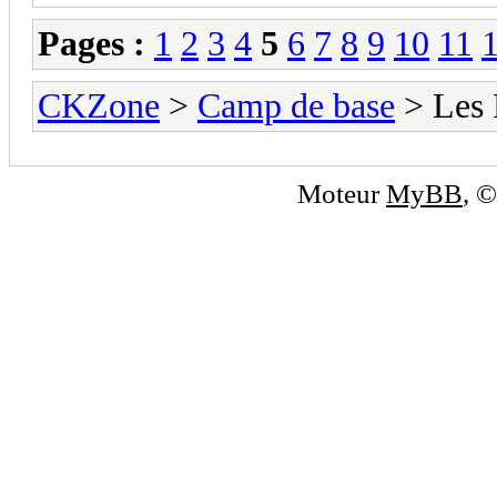
Pages :
1
2
3
4
5
6
7
8
9
10
11
CKZone
>
Camp de base
> Les 
Moteur
MyBB
, 