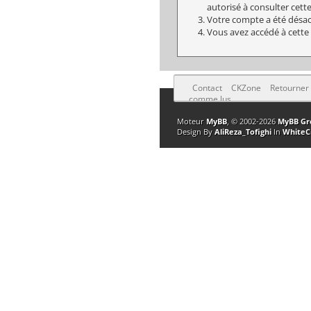
autorisé à consulter cett
Votre compte a été désact
Vous avez accédé à cette 
Contact
CKZone
Retourner
comme lus
Moteur
MyBB
, © 2002-2026
MyBB Gr
Design By
AliReza_Tofighi
In
WhiteC