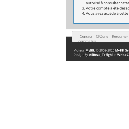
autorisé à consulter cett
Votre compte a été désact
Vous avez accédé à cette 
Contact
CKZone
Retourner
comme lus
Moteur
MyBB
, © 2002-2026
MyBB Gr
Design By
AliReza_Tofighi
In
WhiteC