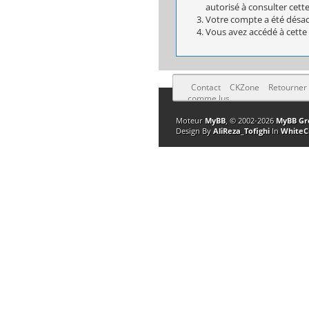
autorisé à consulter cett
Votre compte a été désact
Vous avez accédé à cette 
Contact
CKZone
Retourner
comme lus
Moteur
MyBB
, © 2002-2026
MyBB Gr
Design By
AliReza_Tofighi
In
WhiteC