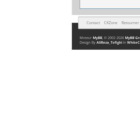
Contact
CKZone
Retourner
Moteur
MyBB
, © 2002-2026
MyBB Gr
Design By
AliReza_Tofighi
In
WhiteC