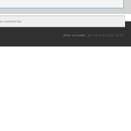
ms comme lus
Date actuelle :
Jeu. 06 Août 2026, 22:52