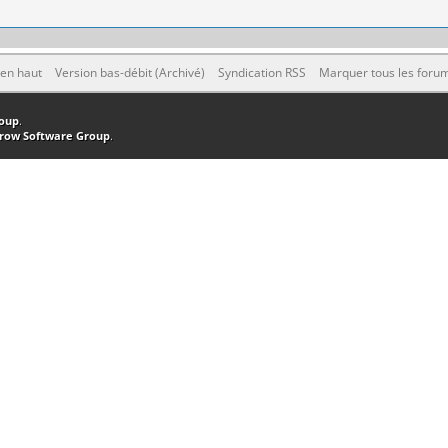
 en haut
Version bas-débit (Archivé)
Syndication RSS
Marquer tous les foru
oup
.
row Software Group
.