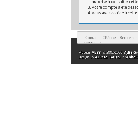
autorisé à consulter cett
Votre compte a été désact
Vous avez accédé à cette 
Contact
CKZone
Retourner
comme lus
Moteur
MyBB
, © 2002-2026
MyBB Gr
Design By
AliReza_Tofighi
In
WhiteC