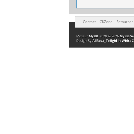
Contact
CKZone
Retourner
Moteur
MyBB
, © 2002-2026
MyBB Gr
Design By
AliReza_Tofighi
In
WhiteC