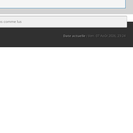
ms comme lus
Date actuelle :
Ven. 07 Août 2026, 23:24