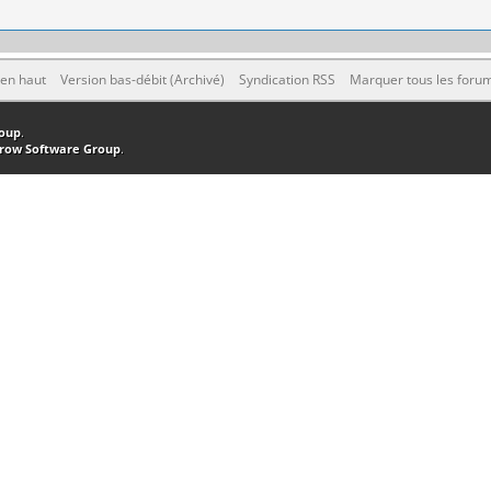
 en haut
Version bas-débit (Archivé)
Syndication RSS
Marquer tous les foru
oup
.
row Software Group
.