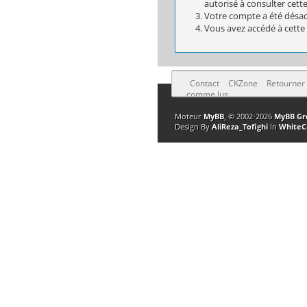
autorisé à consulter cett
Votre compte a été désact
Vous avez accédé à cette 
Contact
CKZone
Retourner
comme lus
Moteur
MyBB
, © 2002-2026
MyBB Gr
Design By
AliReza_Tofighi
In
WhiteC