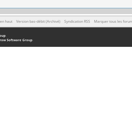
 en haut
Version bas-débit (Archivé)
Syndication RSS
Marquer tous les foru
oup
.
row Software Group
.