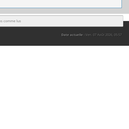
ms comme lus
Date actuelle :
Ven. 07 Août 2026, 05:57