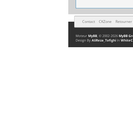
Contact
CKZone
Retourner
Moteur
MyBB
, © 2002-2026
MyBB Gr
Design By
AliReza_Tofighi
In
WhiteC