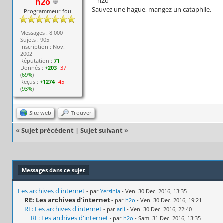
-- h2o
h2o
Sauvez une hague, mangez un cataphile.
Programmeur fou
Messages : 8 000
Sujets : 905
Inscription : Nov.
2002
Réputation :
71
Donnés :
+203
-37
(
69%
)
Reçus :
+1274
-45
(
93%
)
Site web
Trouver
«
Sujet précédent
|
Sujet suivant
»
Messages dans ce sujet
Les archives d'internet
- par
Yersinia
- Ven. 30 Dec. 2016, 13:35
RE: Les archives d'internet
- par
h2o
- Ven. 30 Dec. 2016, 19:21
RE: Les archives d'internet
- par
arli
- Ven. 30 Dec. 2016, 22:40
RE: Les archives d'internet
- par
h2o
- Sam. 31 Dec. 2016, 13:35