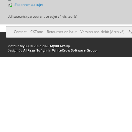
S’abonner au sujet
Utilisateur(s) parcourant ce sujet : 1 visiteur(s)
Contact
CKZone
Retourner en haut
Version bas-débit (Archivé)
Sy
Moteur
MyBB
, © 2002-2026
MyBB Group
.
Design By
AliReza_Tofighi
In
WhiteCrow Software Group
.