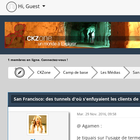
Hi, Guest
1 membres en ligne. Connectez-vous !
CKZone
Camp de base
Les Médias
San 
Moyenne : 0 (0 vote(s))
1
2
3
4
5
San Francisco: des tunnels d'où s'enfuyaient les clients de
Mar. 29 Nov. 2016, 09:58
@ Agamen :
Je tiquais sur l'usage de terme