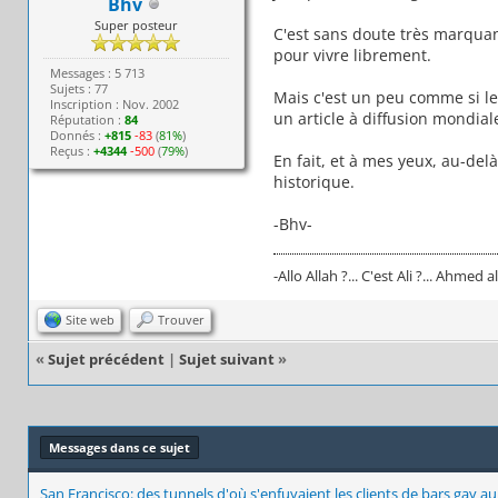
Bhv
Super posteur
C'est sans doute très marquant
pour vivre librement.
Messages : 5 713
Sujets : 77
Mais c'est un peu comme si le 
Inscription : Nov. 2002
un article à diffusion mondial
Réputation :
84
Donnés :
+815
-83
(
81%
)
Reçus :
+4344
-500
(
79%
)
En fait, et à mes yeux, au-de
historique.
-Bhv-
-Allo Allah ?... C'est Ali ?... Ahmed al
Site web
Trouver
«
Sujet précédent
|
Sujet suivant
»
Messages dans ce sujet
San Francisco: des tunnels d'où s'enfuyaient les clients de bars gay a