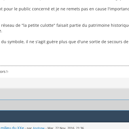
 pour le public concerné et je ne remets pas en cause l'importance 
réseau de "la petite culotte" faisait partie du patrimoine historiq
e.
là du symbole, il ne s'agit guère plus que d'une sortie de secours 
ors !-
u milieu du XXe
- par
Andrew
- Mar. 22 Nov. 2016, 21:36