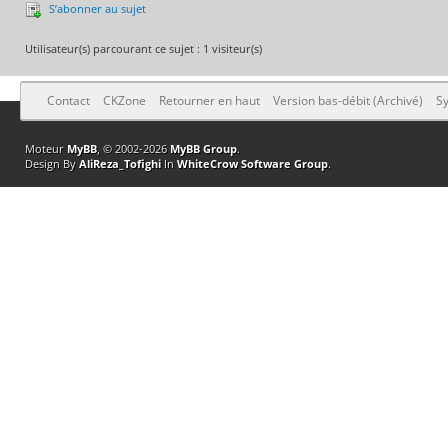
S’abonner au sujet
Utilisateur(s) parcourant ce sujet : 1 visiteur(s)
Contact
CKZone
Retourner en haut
Version bas-débit (Archivé)
Sy
Moteur
MyBB
, © 2002-2026
MyBB Group
.
Design By
AliReza_Tofighi
In
WhiteCrow Software Group
.