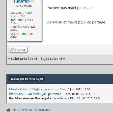
subafab
sub version
L'urbex! pas maol pas maol!
Messages : 4 265
Sujets : 282
Inscription : Mars
Bienvenu et merci pour ce partage.
2004
Donnés :
+284
-323
(
-6%
)
Reçus :
+599
-160
(
57%
)
Trouver
«
Sujet précédent
|
Sujet suivant
»
Messages dans ce sujet
Mansion au Portugal
- par
victor_
- Dim. 10 Juil. 2011, 17:08
Re: Mansion au Portugal
- par
victor_
- Dim. 10 Juil. 2011, 17:11
Re: Mansion au Portugal
- par
subafab
- Dim. 10 Juil. 2011, 19:34
Voir une version imprimable