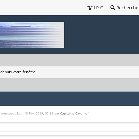
I.R.C.
Recherche
 depuis votre fenêtre
u message : Lun. 18 Fév. 2019, 02:36 par
Capitaine Caverne
.)