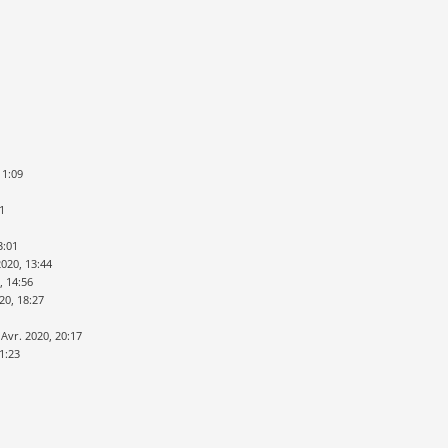
11:09
31
3:01
2020, 13:44
, 14:56
20, 18:27
 Avr. 2020, 20:17
1:23