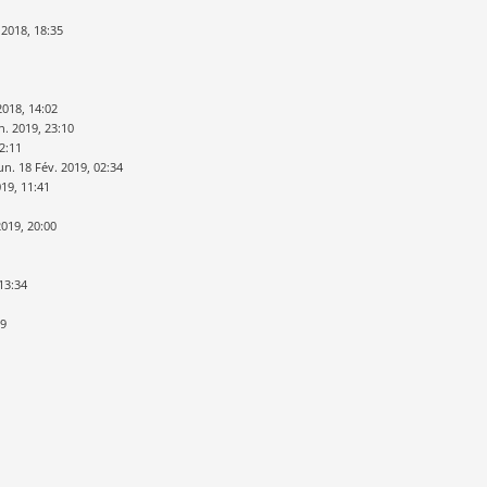
 2018, 18:35
2018, 14:02
n. 2019, 23:10
2:11
un. 18 Fév. 2019, 02:34
19, 11:41
2019, 20:00
13:34
09