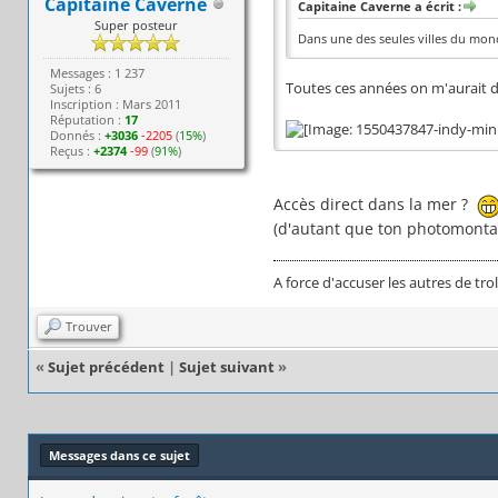
Capitaine Caverne
Capitaine Caverne a écrit :
Super posteur
Dans une des seules villes du mond
Messages : 1 237
Toutes ces années on m'aurait 
Sujets : 6
Inscription : Mars 2011
Réputation :
17
Donnés :
+3036
-2205
(
15%
)
Reçus :
+2374
-99
(
91%
)
Accès direct dans la mer ?
(d'autant que ton photomonta
A force d'accuser les autres de trol
Trouver
«
Sujet précédent
|
Sujet suivant
»
Messages dans ce sujet