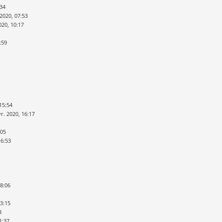
:34
 2020, 07:53
020, 10:17
:59
15:54
r. 2020, 16:17
:05
16:53
18:06
13:15
3
11:37