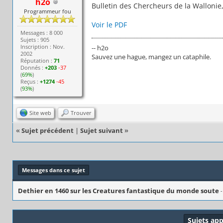
h2o
Bulletin des Chercheurs de la Wallonie, 
Programmeur fou
Voir le PDF
Messages : 8 000
Sujets : 905
Inscription : Nov.
-- h2o
2002
Sauvez une hague, mangez un cataphile.
Réputation :
71
Donnés :
+203
-37
(
69%
)
Reçus :
+1274
-45
(
93%
)
Site web
Trouver
«
Sujet précédent
|
Sujet suivant
»
Messages dans ce sujet
Dethier en 1460 sur les Creatures fantastique du monde soute
Sujets ap