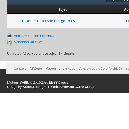
Sujet
Au
Le monde souterrain des gnomes ...
je
Voir une version imprimable
S’abonner au sujet
Utilisateur(s) parcourant ce sujet : 1 visiteur(s)
Contact
CKZone
Retourner en haut
Version bas-débit (Archivé)
Sy
Moteur
MyBB
, © 2002-2026
MyBB Group
.
Design By
AliReza_Tofighi
In
WhiteCrow Software Group
.