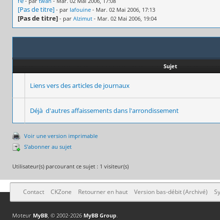
re
- par
twan
- Mar. 02 Mai 2006, 17:08
[Pas de titre]
- par
lafouine
- Mar. 02 Mai 2006, 17:13
[Pas de titre]
- par
Alzimut
- Mar. 02 Mai 2006, 19:04
Sujet
Liens vers des articles de journaux
Déjà d'autres affaissements dans l'arrondissement
Voir une version imprimable
S’abonner au sujet
Utilisateur(s) parcourant ce sujet : 1 visiteur(s)
Contact
CKZone
Retourner en haut
Version bas-débit (Archivé)
Sy
Moteur
MyBB
, © 2002-2026
MyBB Group
.