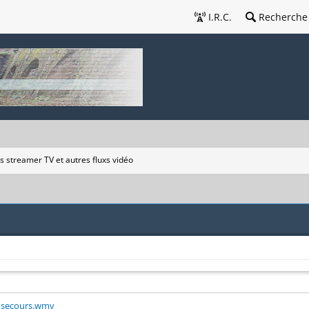
I.R.C.
Recherche
s streamer TV et autres fluxs vidéo
u_secours.wmv