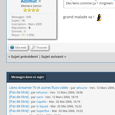
Alzimut
Des liens comme ça ? :mrgreen:
Membre Senior
grand malade va !
Messages : 606
Sujets : 46
Inscription : Mars 2005
Réputation :
0
Donnés : 0
Reçus :
+1
-1
(0%)
Site web
Trouver
«
Sujet précédent
|
Sujet suivant
»
Messages dans ce sujet
Liens streamer TV et autres fluxs vidéo
- par
lafouine
- Ven. 12 Mars 2004,
[Pas de titre]
- par
lafouine
- Ven. 12 Mars 2004, 18:06
[Pas de titre]
- par
nard
- Ven. 12 Mars 2004, 18:19
[Pas de titre]
- par
Capello
- Mar. 02 Mai 2006, 16:19
[Pas de titre]
- par
G-Squad
- Mar. 02 Mai 2006, 16:22
[Pas de titre]
- par
Superflux
- Mar. 02 Mai 2006, 16:52