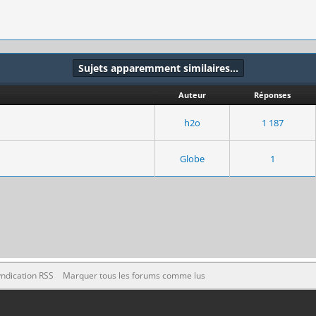
Sujets apparemment similaires…
Auteur
Réponses
h2o
1 187
Globe
1
ndication RSS
Marquer tous les forums comme lus