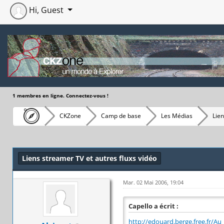
Hi, Guest
1 membres en ligne. Connectez-vous !
CKZone
Camp de base
Les Médias
Lien
Moyenne : 0 (0 vote(s))
1
2
3
4
5
Liens streamer TV et autres fluxs vidéo
Mar. 02 Mai 2006, 19:04
Capello a écrit :
http://edouard.berge.free.fr/A