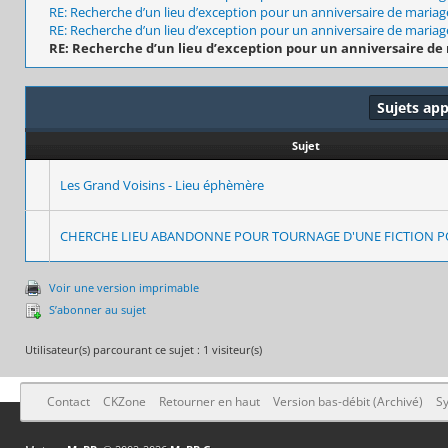
RE: Recherche d’un lieu d’exception pour un anniversaire de mariag
RE: Recherche d’un lieu d’exception pour un anniversaire de mariag
RE: Recherche d’un lieu d’exception pour un anniversaire de
Sujets ap
Sujet
Les Grand Voisins - Lieu éphèmère
CHERCHE LIEU ABANDONNE POUR TOURNAGE D'UNE FICTION P
Voir une version imprimable
S’abonner au sujet
Utilisateur(s) parcourant ce sujet : 1 visiteur(s)
Contact
CKZone
Retourner en haut
Version bas-débit (Archivé)
Sy