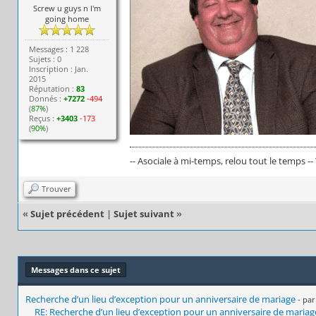
Screw u guys n I'm
going home
Messages : 1 228
Sujets : 0
Inscription : Jan.
2015
Réputation :
83
Donnés :
+7272
-494
(
87%
)
Reçus :
+3403
-173
(
90%
)
-- Asociale à mi-temps, relou tout le temps --
Trouver
«
Sujet précédent
|
Sujet suivant
»
Messages dans ce sujet
Recherche d’un lieu d’exception pour un anniversaire de mariage
- pa
RE: Recherche d’un lieu d’exception pour un anniversaire de mariag