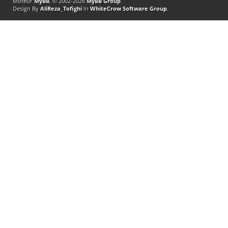
Moteur
MyBB
, © 2002-2026
MyBB Group
.
Design By
AliReza_Tofighi
In
WhiteCrow Software Group
.