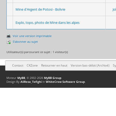
Mine d'Argent de Potosi - Bolivie
J
Explo, topo, photo de Mine dans les alpes
Voir une version imprimable
S’abonner au sujet
Utilisateur(s) parcourant ce sujet : 1 visiteur(s)
Contact
CKZone
Retourner en haut
Version bas-débit (Archivé)
Sy
Moteur
MyBB
, © 2002-2026
MyBB Group
.
Design By
AliReza_Tofighi
In
WhiteCrow Software Group
.