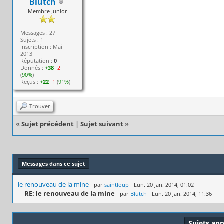
Blutch
Membre Junior
Messages : 27
Sujets : 1
Inscription : Mai
2013
Réputation :
0
Donnés :
+38
-2
(
90%
)
Reçus :
+22
-1
(
91%
)
Trouver
«
Sujet précédent
|
Sujet suivant
»
Messages dans ce sujet
le renouveau de la mine
- par
saintloup
- Lun. 20 Jan. 2014, 01:02
RE: le renouveau de la mine
- par
Blutch
- Lun. 20 Jan. 2014, 11:36
Sujets ap