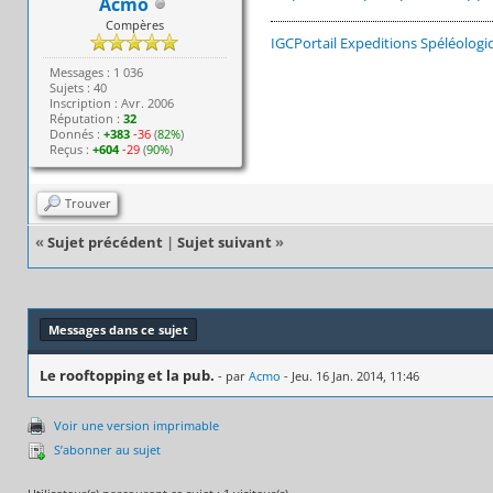
Acmo
Compères
IGCPortail
Expeditions Spéléologi
Messages : 1 036
Sujets : 40
Inscription : Avr. 2006
Réputation :
32
Donnés :
+383
-36
(
82%
)
Reçus :
+604
-29
(
90%
)
Trouver
«
Sujet précédent
|
Sujet suivant
»
Messages dans ce sujet
Le rooftopping et la pub.
- par
Acmo
- Jeu. 16 Jan. 2014, 11:46
Voir une version imprimable
S’abonner au sujet