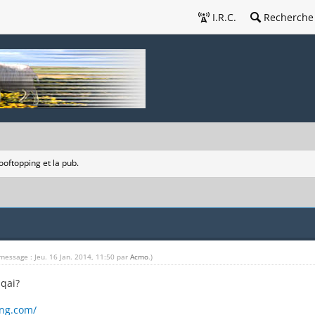
I.R.C.
Recherche
ooftopping et la pub.
message : Jeu. 16 Jan. 2014, 11:50 par
Acmo
.)
qai?
ing.com/