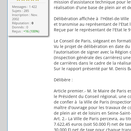
mission d'assistance technique pour le
Messages : 1 422
réalisation d'une base de plein air et 
Sujets : 285
Inscription : Nov.
Délibération affichée à l'Hôtel-de-Ville
2002
Réputation :
0
et transmise au représentant de l'Etat 
Donnés : 0
Reçue par le représentant de l'Etat le 
Reçus :
+16
(
100%
)
Le Conseil de Paris, siégeant en format
Vu le projet de délibération en date d
l'autorisation de signer avec la Région 
(Inspection générale des carrières) un
de carrières dans le cadre de la réalisa
Sur le rapport présenté par M. Denis 
Délibère :
Article premier.- M. le Maire de Paris e
le Président du Conseil régional, une co
de confier à la Ville de Paris (Inspect
maître d'ouvrage pour les travaux de c
de plein air et de loisirs en Seine-Sain
Art. 2.- La Ville de Paris percevra, au 
7.622,45 euros (soit 50.000 F) net de ta
30.000 F) net de taxe pour chaque tranc