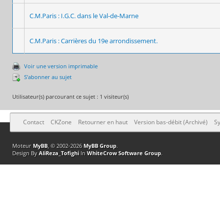
C.M.Paris : I.G.C. dans le Val-de-Marne
C.M.Paris : Carrières du 19e arrondissement.
Voir une version imprimable
S’abonner au sujet
Utilisateur(s) parcourant ce sujet : 1 visiteur(s)
Contact
CKZone
Retourner en haut
Version bas-débit (Archivé)
Sy
Moteur
MyBB
, © 2002-2026
MyBB Group
.
Design By
AliReza_Tofighi
In
WhiteCrow Software Group
.