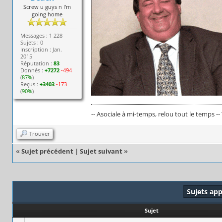
Screw u guys n I'm
going home
Messages : 1 228
Sujets : 0
Inscription : Jan.
2015
Réputation :
83
Donnés :
+7272
-494
(
87%
)
Reçus :
+3403
-173
(
90%
)
-- Asociale à mi-temps, relou tout le temps --
Trouver
«
Sujet précédent
|
Sujet suivant
»
Sujets ap
Sujet