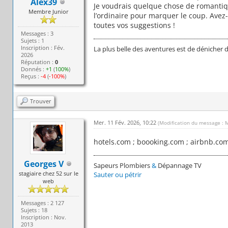
Alex39
Je voudrais quelque chose de romantiq
Membre Junior
l’ordinaire pour marquer le coup. Avez-
toutes vos suggestions !
Messages : 3
Sujets : 1
Inscription : Fév.
La plus belle des aventures est de dénicher 
2026
Réputation :
0
Donnés :
+1
(
100%
)
Reçus :
-4
(
-100%
)
Trouver
Mer. 11 Fév. 2026, 10:22
(Modification du message : 
hotels.com ; boooking.com ; airbnb.com
Georges V
Sapeurs Plombiers
&
Dépannage TV
stagiaire chez 52 sur le
Sauter ou pétrir
web
Messages : 2 127
Sujets : 18
Inscription : Nov.
2013