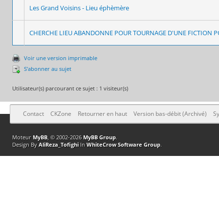
Les Grand Voisins - Lieu éphèmère
CHERCHE LIEU ABANDONNE POUR TOURNAGE D'UNE FICTION P
Voir une version imprimable
S’abonner au sujet
Utilisateur(s) parcourant ce sujet : 1 visiteur(s)
Contact
CKZone
Retourner en haut
Version bas-débit (Archivé)
Sy
Moteur
MyBB
, © 2002-2026
MyBB Group
.
Design By
AliReza_Tofighi
In
WhiteCrow Software Group
.