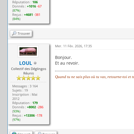
Réputation :
106
Donnés :
+1016
-67
(
87%
)
Reçus :
+4681
-381
(
84%
)
Trouver
Mer. 11 Fév. 2026, 17:35
Bonjour.
LOUL
Et au revoir.
Collectif des Déglingos
Réunis
Quand tu ne sais plus où tu vas, retourne-toi et 
Messages : 3 164
Sujets : 19
Inscription : Mai
2012
Réputation :
179
Donnés :
+8002
-286
(
93%
)
Reçus :
+13306
-178
(
97%
)