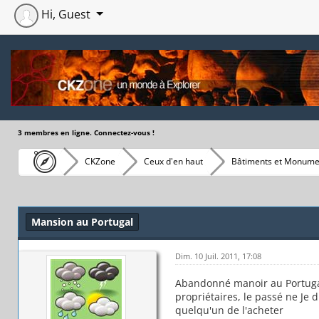
Hi, Guest
3 membres en ligne. Connectez-vous !
CKZone
Ceux d'en haut
Bâtiments et Monume
Moyenne : 0 (0 vote(s))
1
2
3
4
5
Mansion au Portugal
Dim. 10 Juil. 2011, 17:08
Abandonné manoir au Portugal 
propriétaires, le passé ne Je 
quelqu'un de l'acheter