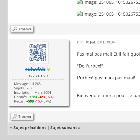
Trouver
Dim. 10 Juil. 2011, 19:34
Pas mal pas mal! Et il fait quo
"De l'urbex!"
subafab
sub version
L'urbex! pas maol pas maol!
Messages : 4 265
Sujets : 282
Inscription : Mars 2004
Bienvenu et merci pour ce par
Donnés :
+284
-323
(
-6%
)
Reçus :
+599
-160
(
57%
)
Trouver
«
Sujet précédent
|
Sujet suivant
»