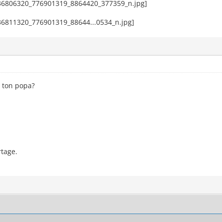
i ton popa?
tage.