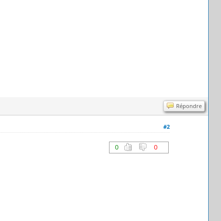
Répondre
#2
0
0