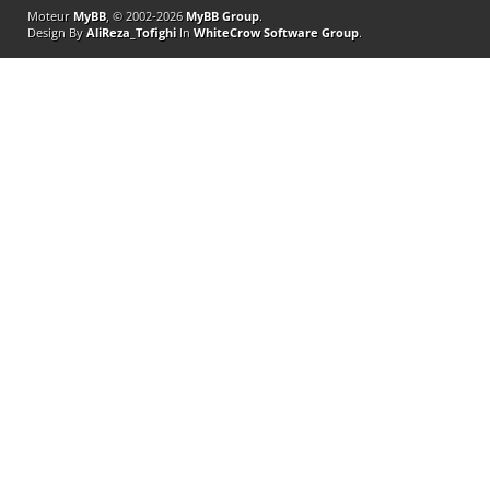
Moteur
MyBB
, © 2002-2026
MyBB Group
.
Design By
AliReza_Tofighi
In
WhiteCrow Software Group
.