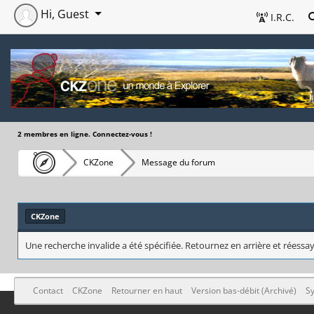
Hi, Guest
I.R.C.
2 membres en ligne. Connectez-vous !
CKZone
Message du forum
CKZone
Une recherche invalide a été spécifiée. Retournez en arrière et réessay
Contact
CKZone
Retourner en haut
Version bas-débit (Archivé)
Sy