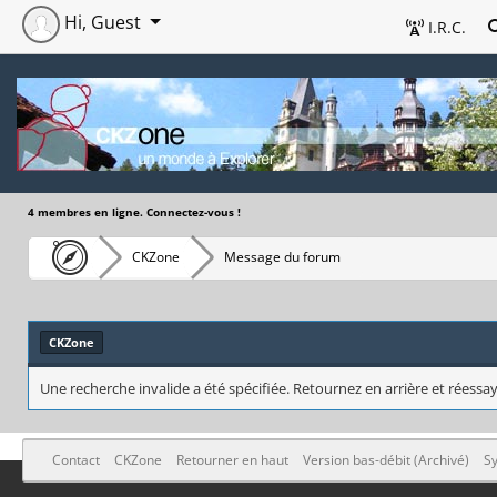
Hi, Guest
I.R.C.
4 membres en ligne. Connectez-vous !
CKZone
Message du forum
CKZone
Une recherche invalide a été spécifiée. Retournez en arrière et réessay
Contact
CKZone
Retourner en haut
Version bas-débit (Archivé)
Sy