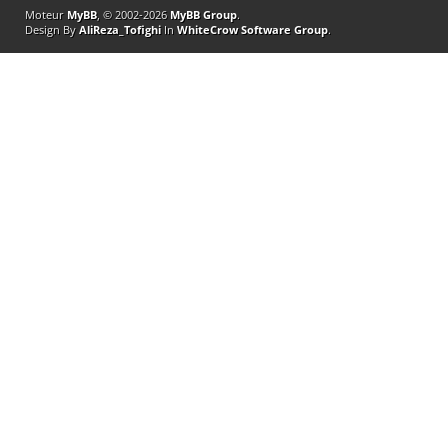
Moteur
MyBB
, © 2002-2026
MyBB Group
.
Design By
AliReza_Tofighi
In
WhiteCrow Software Group
.