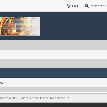
I.R.C.
Recherche
ez.
ndication RSS
Marquer tous les forums comme lus