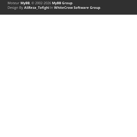
Moteur
MyBB
, © 2002-2026
MyBB Group
.
Design By
AliReza_Tofighi
In
WhiteCrow Software Group
.