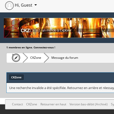
Hi, Guest
1 membres en ligne. Connectez-vous !
CKZone
Message du forum
CKZone
Une recherche invalide a été spécifiée. Retournez en arrière et réessay
Contact
CKZone
Retourner en haut
Version bas-débit (Archivé)
Sy