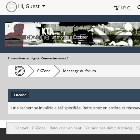
Hi, Guest
I.R.C.
2 membres en ligne. Connectez-vous !
CKZone
Message du forum
CKZone
Une recherche invalide a été spécifiée. Retournez en arrière et réessay
Contact
CKZone
Retourner en haut
Version bas-débit (Archivé)
Sy