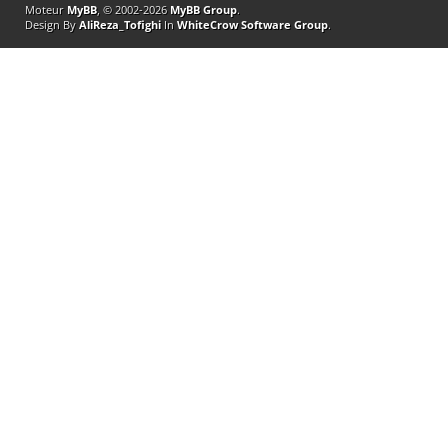
Moteur
MyBB
, © 2002-2026
MyBB Group
.
Design By
AliReza_Tofighi
In
WhiteCrow Software Group
.