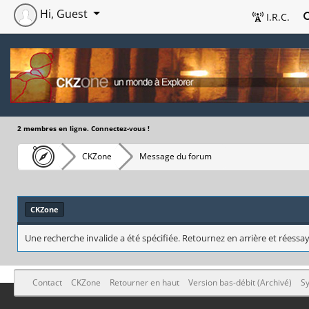
Hi, Guest
I.R.C.
2 membres en ligne. Connectez-vous !
CKZone
Message du forum
CKZone
Une recherche invalide a été spécifiée. Retournez en arrière et réessay
Contact
CKZone
Retourner en haut
Version bas-débit (Archivé)
Sy