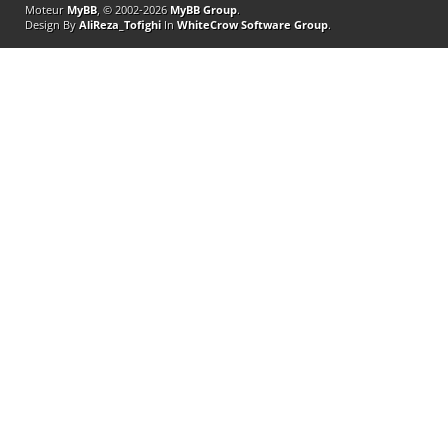
Moteur
MyBB
, © 2002-2026
MyBB Group
.
Design By
AliReza_Tofighi
In
WhiteCrow Software Group
.