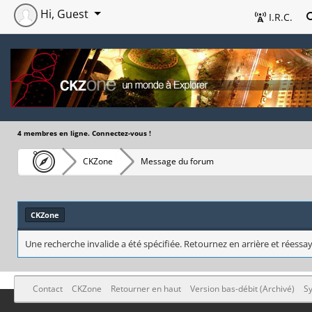
Hi, Guest
I.R.C.
4 membres en ligne. Connectez-vous !
CKZone
Message du forum
CKZone
Une recherche invalide a été spécifiée. Retournez en arrière et réessay
Contact
CKZone
Retourner en haut
Version bas-débit (Archivé)
Sy