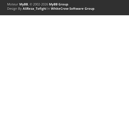
Moteur
MyBB
, © 2002-2026
MyBB Group
.
Design By
AliReza_Tofighi
In
WhiteCrow Software Group
.