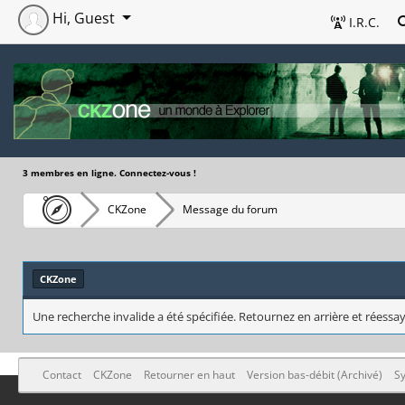
Hi, Guest
I.R.C.
3 membres en ligne. Connectez-vous !
CKZone
Message du forum
CKZone
Une recherche invalide a été spécifiée. Retournez en arrière et réessay
Contact
CKZone
Retourner en haut
Version bas-débit (Archivé)
Sy