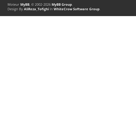
Moteur
MyBB
, © 2002-2026
MyBB Group
.
Design By
AliReza_Tofighi
In
WhiteCrow Software Group
.