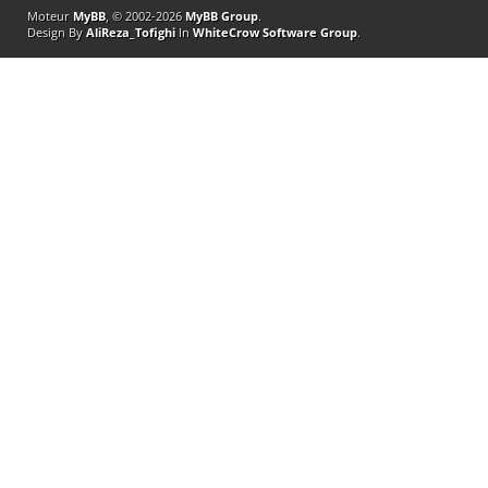
Moteur
MyBB
, © 2002-2026
MyBB Group
.
Design By
AliReza_Tofighi
In
WhiteCrow Software Group
.