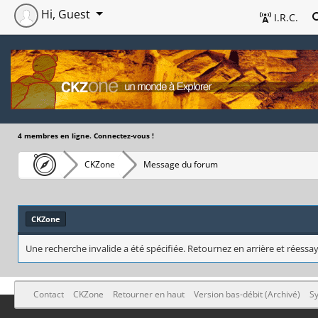
Hi, Guest
I.R.C.
4 membres en ligne. Connectez-vous !
CKZone
Message du forum
CKZone
Une recherche invalide a été spécifiée. Retournez en arrière et réessay
Contact
CKZone
Retourner en haut
Version bas-débit (Archivé)
Sy