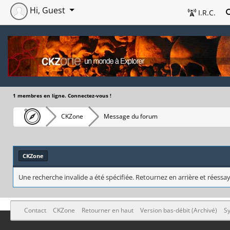
Hi, Guest
I.R.C.
1 membres en ligne. Connectez-vous !
CKZone
Message du forum
CKZone
Une recherche invalide a été spécifiée. Retournez en arrière et réessay
Contact
CKZone
Retourner en haut
Version bas-débit (Archivé)
Sy