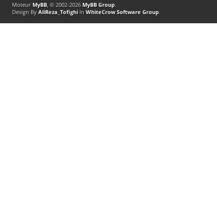
Moteur
MyBB
, © 2002-2026
MyBB Group
.
Design By
AliReza_Tofighi
In
WhiteCrow Software Group
.